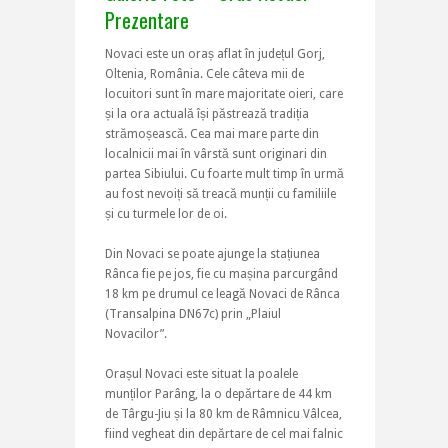
Prezentare
Novaci este un oraș aflat în județul Gorj,
Oltenia, România. Cele câteva mii de
locuitori sunt în mare majoritate oieri, care
și la ora actuală își păstrează tradiția
strămoșească. Cea mai mare parte din
localnicii mai în vârstă sunt originari din
partea Sibiului. Cu foarte mult timp în urmă
au fost nevoiți să treacă munții cu familiile
și cu turmele lor de oi.
Din Novaci se poate ajunge la stațiunea
Rânca fie pe jos, fie cu mașina parcurgând
18 km pe drumul ce leagă Novaci de Rânca
(Transalpina DN67c) prin „Plaiul
Novacilor”.
Orașul Novaci este situat la poalele
munților Parâng, la o depărtare de 44 km
de Târgu-Jiu și la 80 km de Râmnicu Vâlcea,
fiind vegheat din depărtare de cel mai falnic