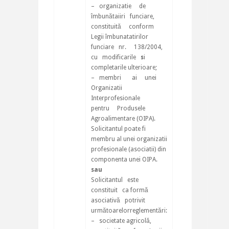
– organizatie de
îmbunătaiiri funciare,
constituită conform
Legii îmbunatatirilor
funciare nr. 138/2004,
cu modificarile
s
i
completarile ulterioare;
– membri ai unei
Organizatii
Interprofesionale
pentru Produsele
Agroalimentare (OIPA).
Solicitantul poate fi
membru al unei organizatii
profesionale (asociatii) din
componenta unei OIPA.
sau
Solicitantul este
constituit ca formă
asociativă potrivit
următoarelorreglementări:
– societate agricolă,