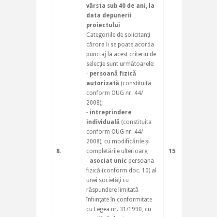
vârsta sub 40 de ani, la
data depunerii
proiectului
Categoriile de solicitanți
cărora li se poate acorda
punctaj la acest criteriu de
selecţie sunt următoarele:
‐
persoană fizică
autorizată
(constituita
conform OUG nr. 44/
2008);
‐
intreprindere
individuală
(constituita
conform OUG nr. 44/
2008), cu modificările și
8.
completările ulterioare;
15
‐
asociat unic
persoana
fizică (conform doc. 10) al
unei societăţi cu
răspundere limitată
înfiinţate în conformitate
cu Legea nr. 31/1990, cu