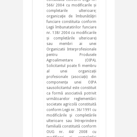
566/ 2004 cu modificarile și
completarile ulterioare;
organizaţie de îmbunătăţiri
funciare constituita conform
Legii îmbunatatirilor funciare
nr. 138/ 2004 cu modificarile
și completările ulterioare)
sau membri ai unei
Organizatii Interprofesionale
pentru Produsele
Agroalimentare (OIPA).
Solicitantul poate fi membru
al unei organizații
profesionale (asociații) din
componența unei OIPA
sausolicitantul este constituit
ca formă asociativă potrivit
următoarelor reglementări:
societate agricolă constituită
conform Legii nr. 36/ 1991 cu
modificările şi completările
ulterioare sau întreprindere
familială constituită conform
OUG nr. 44/ 2008 cu