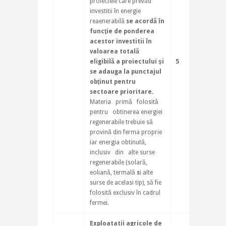
proiectele care prevăd
investitii în energie
reaenerabilă
se acordă în
funcţie de ponderea
acestor investitii în
valoarea totală
eligibilă
a
proiectului şi
5
se adauga la punctajul
obţinut pentru
sectoare prioritare.
Materia primă folosită
pentru obtinerea energiei
regenerabile trebuie să
provină din ferma proprie
iar energia obtinută,
inclusiv din alte surse
regenerabile (solară,
eoliană, termală
s
i alte
surse de acelasi tip), să fie
folosită exclusiv în cadrul
fermei.
Exploatatii agricole de