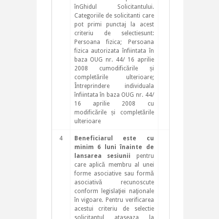
înGhidul Solicitantului.
Categoriile de solicitanti care
pot primi punctaj la acest
criteriu de selectiesunt:
Persoana fizica; Persoana
fizica autorizata înfiintata în
baza OUG nr. 44/ 16 aprilie
2008 cumodificările și
completările ulterioare;
Întreprindere individuala
înfiintata în baza OUG nr. 44/
16 aprilie 2008 cu
modificările și completările
ulterioare
4
Beneficiarul este cu
5
minim 6 luni înainte de
lansarea sesiunii
pentru
care aplică membru al unei
forme asociative sau formă
asociativă recunoscute
conform legislaţiei naţionale
în vigoare. Pentru verificarea
acestui criteriu de selectie
solicitantul ataseaza la