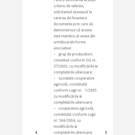
Pentru verificarea acestui
criteriu de selectie,
solicitantul atasează la
cererea de finantare
documente prin care să
demonstreze că acesta
este membru al uneia din
următoarele forme
asociative:
– grup de producători,
constituit conform OG nr.
37/2005, cu modificările
s
i
completările ulterioare;
– societate cooperative
agricolă, constituită
conform Legii nr. 1/2005
cu modificările
s
i
completările ulterioare;
– cooperative agricolă,
constituită conform Legii
nr. 566/2004, cu
modificările
s
i
4.
completările ulterioare;
5