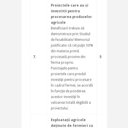
Proiectele care au și
investitii pentru
procesarea produselor
agricole
Beneficiarii trebuie să
demonstreze prin Studiul
de fezabilitate/ Memoriul
justificativ că cel puţin 50%
din materia primă
7.
procesată provine din
5
ferma proprie.
Punctajele pentru
proiectele care prevăd
investiţii pentru procesare
în cadrul fermei, se acordă
în funcţie de ponderea
acestor investiţii în
valoarea totală eligibilă a
proiectului.
Exploataţii agricole
deţinute de fermieri cu