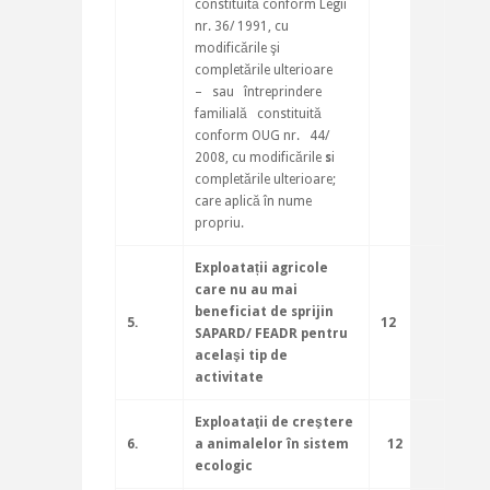
constituită conform Legii
nr. 36/ 1991, cu
modificările şi
completările ulterioare
– sau întreprindere
familială constituită
conform OUG nr. 44/
2008, cu modificările
s
i
completările ulterioare;
care aplică în nume
propriu.
Exploatații agricole
care nu au mai
beneficiat de sprijin
5.
12
SAPARD/ FEADR
pentru
acelaşi tip de
activitate
Exploataţii de creştere
6.
a animalelor în sistem
12
ecologic