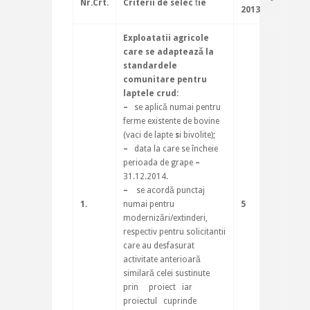
Nr.Crt.
Criterii de selec
t
ie
2013
Exploatatii agricole
care se adaptează la
standardele
comunitare pentru
laptele crud:
–
se aplică numai pentru
ferme existente de bovine
(vaci de lapte
s
i bivolite);
–
data la care se încheie
perioada de grape
–
31.12.2014.
–
se acordă punctaj
1.
numai pentru
5
modernizări/extinderi,
respectiv pentru solicitantii
care au desfasurat
activitate anterioară
similară celei sustinute
prin proiect iar
proiectul cuprinde