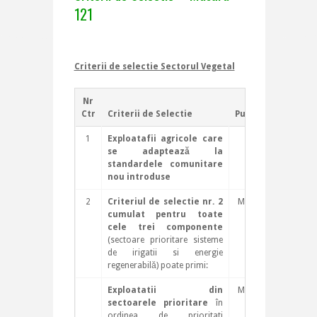
121
Criterii de selectie Sectorul Vegetal
Nr
Ctr
Criterii de Selectie
Punctaj
1
Exploatafii agricole care
N/A
se adaptează la
standardele comunitare
nou introduse
2
Criteriul de selectie nr. 2
Max 43
cumulat pentru toate
cele trei componente
(sectoare prioritare sisteme
de irigatii si energie
regenerabilă) poate primi:
Exploatatii din
Max 35
sectoarele prioritare
în
ordinea de prioritati