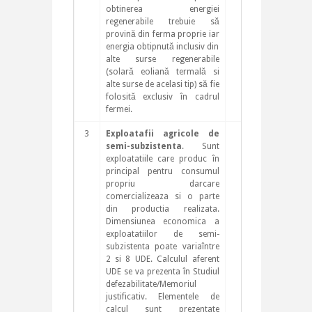
obtinerea energiei
regenerabile trebuie să
provină din ferma proprie iar
energia obtipnută inclusiv din
alte surse regenerabile
(solară eoliană termală si
alte surse de acelasi tip) să fie
folosită exclusiv în cadrul
fermei.
3
Exploatafii agricole de
5
semi-subzistenta
. Sunt
exploatatiile care produc în
principal pentru consumul
propriu darcare
comercializeaza si o parte
din productia realizata.
Dimensiunea economica a
exploatatiilor de semi-
subzistenta poate variaîntre
2 si 8 UDE. Calculul aferent
UDE se va prezenta în Studiul
defezabilitate/Memoriul
justificativ. Elementele de
calcul sunt prezentate