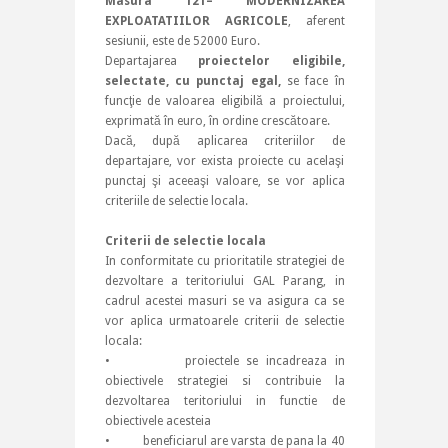
Masura 121
–
MODERNIZAREA
EXPLOATATIILOR AGRICOLE
, aferent
sesiunii, este de 52000 Euro.
Departajarea
proiectelor eligibile,
selectate, cu punctaj egal,
se face în
funcţie de valoarea eligibilă a proiectului,
exprimată în euro, în ordine crescătoare.
Dacă, după aplicarea criteriilor de
departajare, vor exista proiecte cu acelaşi
punctaj şi aceeaşi valoare, se vor aplica
criteriile de selectie locala.
Criterii de selectie locala
In conformitate cu prioritatile strategiei de
dezvoltare a teritoriului GAL Parang, in
cadrul acestei masuri se va asigura ca se
vor aplica urmatoarele criterii de selectie
locala:
• proiectele se incadreaza in
obiectivele strategiei si contribuie la
dezvoltarea teritoriului in functie de
obiectivele acesteia
• beneficiarul are varsta de pana la 40