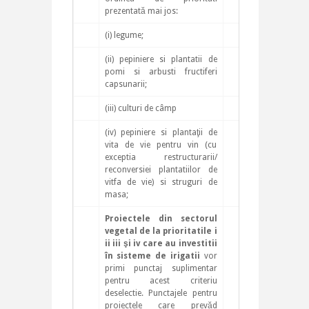
prezentată mai jos:
(i) legume;
35
(ii) pepiniere si plantatii de
30
pomi si arbusti fructiferi
capsunarii;
(iii) culturi de câmp
28
(iv) pepiniere si plantaţii de
25
vita de vie pentru vin (cu
exceptia restructurarii/
reconversiei plantatiilor de
vitfa de vie) si struguri de
masa;
Proiectele din sectorul
3
vegetal de la prioritatile i
ii iii şi iv
care au investitii
în sisteme de irigatii
vor
primi punctaj suplimentar
pentru acest criteriu
deselectie. Punctajele pentru
proiectele care prevăd