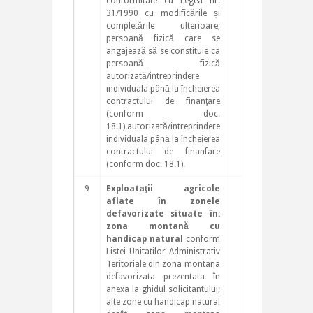
conformitate cu Legea nr.
31/1990 cu modificările și
completările ulterioare;
persoană fizică care se
angajează să se constituie ca
persoană fizică
autorizată/intreprindere
individuala până la încheierea
contractului de finanţare
(conform doc.
18.1).autorizată/intreprindere
individuala până la încheierea
contractului de finanfare
(conform doc. 18.1).
9
Exploataţii agricole
aflate în zonele
defavorizate situate în:
zona montană cu
handicap natural
conform
Listei Unitatilor Administrativ
Teritoriale din zona montana
defavorizata prezentata în
anexa la ghidul solicitantului;
alte zone cu handicap natural