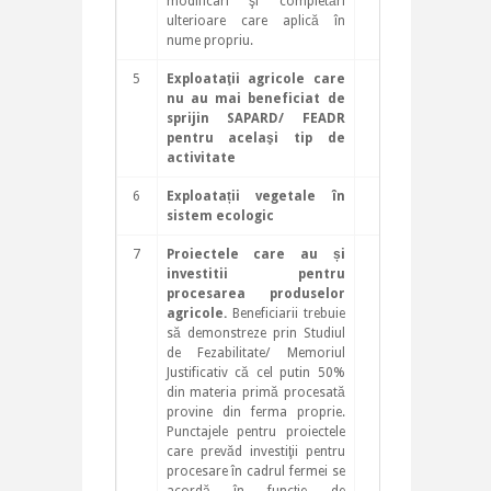
modificari şi completări
ulterioare care aplică în
nume propriu.
5
Exploataţii agricole care
12
nu au mai beneficiat de
sprijin SAPARD/ FEADR
pentru acelaşi tip de
activitate
6
Exploatații vegetale în
12
sistem ecologic
7
Proiectele care au și
5
investitii pentru
procesarea produselor
agricole.
Beneficiarii trebuie
să demonstreze prin Studiul
de Fezabilitate/ Memoriul
Justificativ că cel putin 50%
din materia primă procesată
provine din ferma proprie.
Punctajele pentru proiectele
care prevăd investiţii pentru
procesare în cadrul fermei se