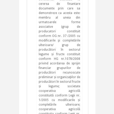
cererea de finantare
documente prin care sa
demonstreze ca acesta este:
membru al uneia din
urmatoarele forme
asociative (grup de
producatori constituit
conform OG nr. 37 /2005 cu
modificarile şi completările
ulterioare/ grup de
producători în sectorul
legume și fructe constituit
conform HG nr.1078/2008
privind acordarea de sprijin
financiar grupurilor de
producători recunoscute
preliminar și organizaţiilor de
producători în sectorul fructe
și legume; societate
cooperativa agricolă
constituită conform Legii nr.
1/2005 cu modificarile și
completările ulterioare;
cooperativa agricolă
constituita conform Legii nr.