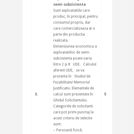
semi-subzistenta
Sunt exploatatiile care
produc, în principal, pentru
consumul propriu, dar
care comercializeaza
s
i o
parte din productia
realizata.
Dimensiunea economica a
exploatatiilor de semi-
subzistenta poate varia
între 2 şi 8 UDE. Calculul
aferent UDE, se va
prezenta în Studiul de
Fezabilitate/ Memoriul
Justificativ. Elementele de
3.
calcul sunt prezentate în
5
Ghidul Solicitantului.
Categoriile de solicitanti
care pot primi punctaj la
acest criteriu de selectie
sunt:
– Persoană fizică;