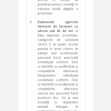
acordă în funcţie de
ponderea acestor investiţii în
valoarea totală eligibilă a
proiectului.
8
Exploataţii agricole
15
deţinute de fermieri cu
vârsta sub 40 de ani
la
data depunerii proiectului.
Categoriile de solicitanți
cărora li se poate acorda
punctaj la acest criteriu de
selecție sunt următoarele:
persoană fizică autorizată
(constituită conform OUG
nr.44/2008 cu modificările şi
completările ulterioare);
întreprindere individuală
(constituita conform OUG
nr.44/2008) cu modificările și
completările ulterioare;
asociat unic persoană fizică
(conform doc. 10) al unei
societăţi cu răspundere
limitată înfiinţate în