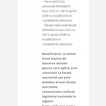
– Persoană fizică
automată înfiinfată în
baza OUG nr. 44/16 aprilie
2008 cu modificările
s
i
completările ulterioare;
– Întreprindere individuală
(înfiintafa în baza OUG nr.
44/16 aprilie 2008) cu
modificările
s
i
completările ulterioare;
Beneficiarul, cu minim
6 luni inainte de
lansarea sesiunii
pentru care aplică, este
constituit ca formă
asociativă sau este
membru al unei forme
asociative,
recunoscute conform
legislatiei nationale în
vigoare