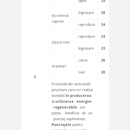
lapte
33
îngrasare
28
(ii) ovine
s
i
caprine
reproduce
24
reproduce
23
(iii) porcine
îngrasare
23
carne
26
iv) pasari
ouă
28
2.
Proiectele din sectoarele
prioritare care vor realiza
investitii
în producerea
si utilizarea energiei
regenerabile
vor
putea beneficia de un
punctaj suplimentar.
Punctajele
pentru