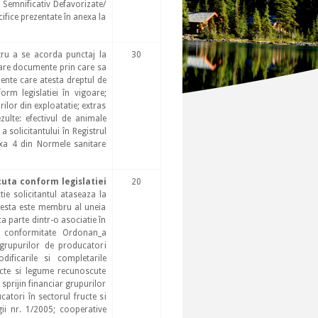
 Semnificativ Defavorizate/
cifice prezentate în anexa la
ru a se acorda punctaj la
30
ntare documente prin care sa
ente care atesta dreptul de
orm legislatiei în vigoare;
rilor din exploatatie; extras
ulte: efectivul de animale
 a solicitantului în Registrul
xa 4 din Normele sanitare
cuta conform legislatiei
20
ie solicitantul ataseaza la
esta este membru al uneia
a parte dintr-o asociatie în
n conformitate Ordonan_a
grupurilor de producatori
ificarile si completarile
ructe si legume recunoscute
prijin financiar grupurilor
atori în sectorul fructe si
ii nr. 1/2005; cooperative