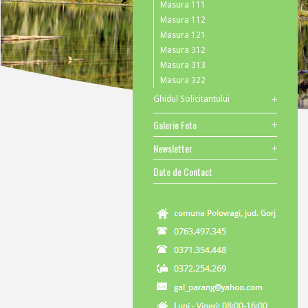
Masura 111
Masura 112
Masura 121
Masura 312
Masura 313
Masura 322
Ghidul Solicitantului
Galerie Foto
Newsletter
Date de Contact