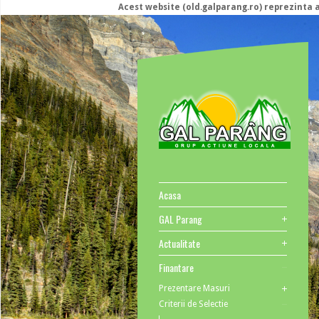
Acest website (old.galparang.ro) reprezinta a
Acasa
GAL Parang
Actualitate
Finantare
Prezentare Masuri
Criterii de Selectie