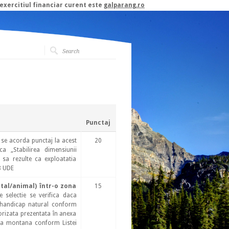
 exercitiul financiar curent este
galparang.ro
Punctaj
se acorda punctaj la acest
20
ca „Stabilirea dimensiunii
 sa rezulte ca exploatatia
8 UDE
etal/animal) într-o zona
15
 selectie se verifica daca
u handicap natural conform
orizata prezentata în anexa
ona montana conform Listei