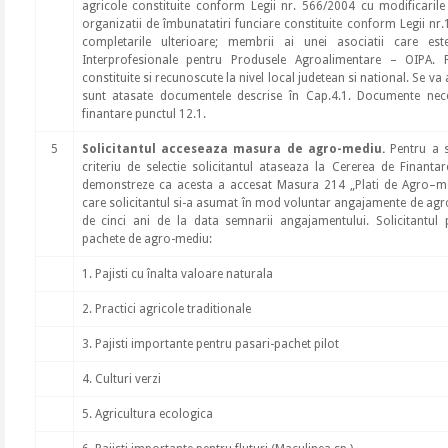
agricole constituite conform Legii nr. 566/2004 cu modificarile 
organizatii de îmbunatatiri funciare constituite conform Legii nr.
completarile ulterioare; membrii ai unei asociatii care es
Interprofesionale pentru Produsele Agroalimentare – OIPA. 
constituite si recunoscute la nivel local judetean si national. Se 
sunt atasate documentele descrise în Cap.4.1. Documente neces
finantare punctul 12.1.
5
Solicitantul acceseaza masura de agro-mediu.
Pentru a s
criteriu de selectie solicitantul ataseaza la Cererea de Finant
demonstreze ca acesta a accesat Masura 214 „Plati de Agro–me
care solicitantul si-a asumat în mod voluntar angajamente de ag
de cinci ani de la data semnarii angajamentului. Solicitantul
pachete de agro-mediu:
1. Pajisti cu înalta valoare naturala
2. Practici agricole traditionale
3. Pajisti importante pentru pasari-pachet pilot
4. Culturi verzi
5. Agricultura ecologica