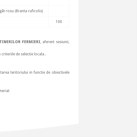
ât rosu (Branta ruficolis)
100
TINERILOR FERMIERI
, aferent sesiunii,
riteriile de selectie locala .
area teritoriului in functie de obiectivele
neriat