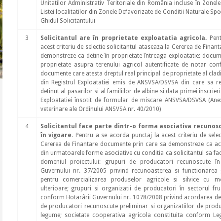
Unitatilor Administrativ Teritoriale din România incluse în Zonele
Listei localitatilor din Zonele Defavorizate de Conditii Naturale Spe
Ghidul Solicitantului
3
Solicitantul are în proprietate exploatatia agricola.
Pent
acest criteriu de selectie solicitantul ataseaza la Cererea de Fina
demonstreze ca detine în proprietate întreaga exploatatie: docum
proprietate asupra terenului agricol autentificate de notar conf
documente care atesta dreptul real principal de proprietate al cladi
din Registrul Exploatatiei emis de ANSVSA/DSVSA din care sa rez
detinut al pasarilor si al familiilor de albine si data primei înscrieri
Exploatatiei însotit de formular de miscare ANSVSA/DSVSA (Ane
veterinare ale Ordinului ANSVSA nr. 40/2010)
4
Solicitantul face parte dintr-o forma asociativa recunos
în vigoare.
Pentru a se acorda punctaj la acest criteriu de select
Cererea de Finantare documente prin care sa demonstreze ca ac
din urmatoarele forme asociative cu conditia ca solicitantul sa fac
domeniul proiectului: grupuri de producatori recunoscute î
Guvernului nr. 37/2005 privind recunoasterea si functionarea 
pentru comercializarea produselor agricole si silvice cu mod
ulterioare; grupuri si organizatii de producatori în sectorul f
conform Hotarârii Guvernului nr. 1078/2008 privind acordarea de s
de producatori recunoscute preliminar si organizatiilor de produc
legume; societate cooperativa agricola constituita conform Leg