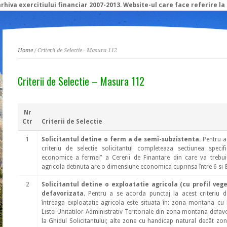
rhiva exercitiului financiar 2007-2013. Website-ul care face referire la
Home
/ Criterii de Selectie - Masura 112
Criterii de Selectie – Masura 112
Nr
Ctr
Criterii de Selectie
1
Solicitantul detine o ferm a de semi-subzistenta.
Pentru a 
criteriu de selectie solicitantul completeaza sectiunea specifi
economice a fermei” a Cererii de Finantare din care va trebui
agricola detinuta are o dimensiune economica cuprinsa între 6 si 
2
Solicitantul detine o exploatatie agricola (cu profil veg
defavorizata.
Pentru a se acorda punctaj la acest criteriu de
întreaga exploatatie agricola este situata în: zona montana c
Listei Unitatilor Administrativ Teritoriale din zona montana defav
la Ghidul Solicitantului; alte zone cu handicap natural decât z