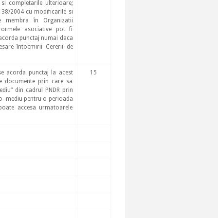
si completarile ulterioare;
138/2004 cu modificarile si
te membra în Organizatii
Formele asociative pot fi
va acorda punctaj numai daca
are întocmirii Cererii de
e acorda punctaj la acest
15
are documente prin care sa
diu” din cadrul PNDR prin
ro–mediu pentru o perioada
 poate accesa urmatoarele