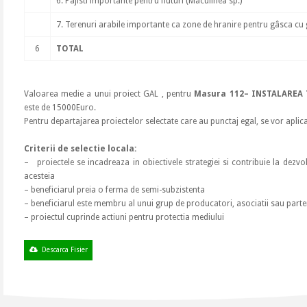
6. Pajisti importante pentru fluturi (Maculinea sp.)
7. Terenuri arabile importante ca zone de hranire pentru gâsca cu g
6
TOTAL
Valoarea medie a unui proiect GAL , pentru
Masura 112
–
INSTALAREA 
este de 15000Euro.
Pentru departajarea proiectelor selectate care au punctaj egal, se vor aplica c
Criterii de selectie locala:
– proiectele se incadreaza in obiectivele strategiei si contribuie la dezvolt
acesteia
– beneficiarul preia o ferma de semi-subzistenta
– beneficiarul este membru al unui grup de producatori, asociatii sau parte
– proiectul cuprinde actiuni pentru protectia mediului
Descarca Fisier